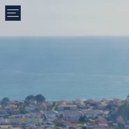
Consommations énergétiques
Logement économe
Logement énergivore
Unité de mesure exprimé en kWhEP/m².an