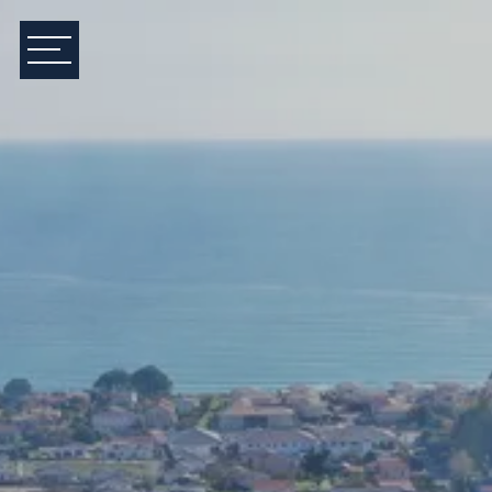
Consommations énergétiques
Logement économe
Logement énergivore
Unité de mesure exprimé en kWhEP/m².an