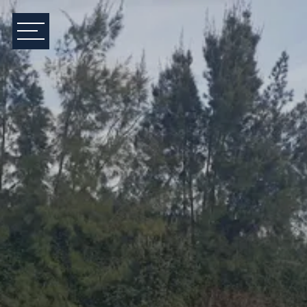
Consommations énergétiques
Logement économe
Logement énergivore
Unité de mesure exprimé en kWhEP/m².an