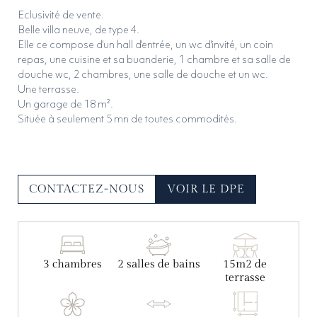
J’ACCEPTE QUE MES DONNÉES SOIENT
C
12 à 30
Eclusivité de vente.
ENREGISTRÉES.
Belle villa neuve, de type 4.
D
31 à 50
Elle ce compose d'un hall d'entrée, un wc d'invité, un coin
ENVOYER
repas, une cuisine et sa buanderie, 1 chambre et sa salle de
E
51 à 70
douche wc, 2 chambres, une salle de douche et un wc.
Une terrasse.
F
71 à 100
Un garage de 18 m².
Située à seulement 5 mn de toutes commodités.
G
> 100
Forte émission de GES
Unité de mesure exprimé en kgeqCO2/m².an
CONTACTEZ-NOUS
VOIR LE DPE
3 chambres
2 salles de bains
15m2 de
terrasse