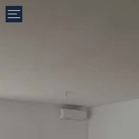
Consommations énergétiques
Logement économe
A
≤ 70
B
71 à 110
C
111 à 180
D
200
181 à 250
E
251 à 330
F
331 à 420
G
> 420