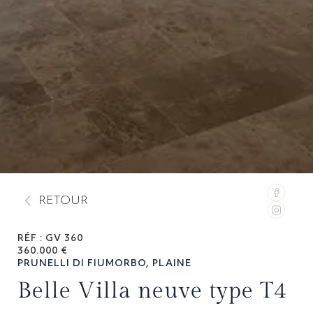
RETOUR
Émissions de gaz à effet de serre
RÉF : GV 360
Faible émission de GES
360.000 €
PRUNELLI DI FIUMORBO, PLAINE
A
1
≤ 6
Belle Villa neuve type T4
B
7 à 11